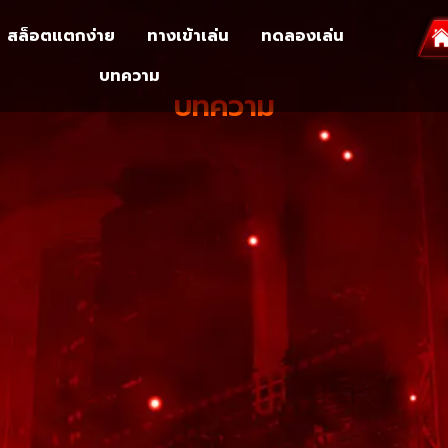
สล็อตแตกง่าย
ทางเข้าเล่น
ทดลองเล่น
บทความ
บทความ